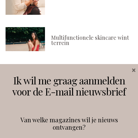
Multifunctionele skincare wint
terrein
×
Volg ons
Ik wil me graag aanmelden
voor de E-mail nieuwsbrief
Instagram
Facebook
Van welke magazines wil je nieuws
ontvangen?
@
debeautyprofessional