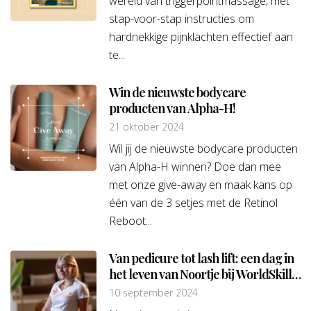
wereld van triggerpointmassage, met
stap-voor-stap instructies om
hardnekkige pijnklachten effectief aan
te...
Win de nieuwste bodycare
producten van Alpha-H!
21 oktober 2024
Wil jij de nieuwste bodycare producten
van Alpha-H winnen? Doe dan mee
met onze give-away en maak kans op
één van de 3 setjes met de Retinol
Reboot...
Van pedicure tot lash lift: een dag in
het leven van Noortje bij WorldSkills
Lyon
10 september 2024