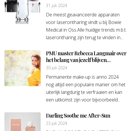
31 juli 2024
De meest geavanceerde apparaten
voor laserontharing vindt u bij Bowie
Medical in Oss.Alle huidige trends m.b.t.
laserontharing zijn terug te vinden in...
PMU master Rebecca Langmair over
het belang van jezelf blijven
ontwikkelen
30 juli 2024
Permanente make-up is anno 2024
nog altijd een populaire manier om het
uiterlijk langdurig te verfraaien en kan
een uitkomst zijn voor bijvoorbeeld...
Darling Soothe me After-Sun
23 juli 2024