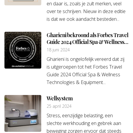
en daar is, zoals je zult merken, veel
over te schrijven. Nieuw in deze editie
is dat we ook aandacht besteden...
Gharieni bekroond als Forbes Travel
Guide 2024 Official Spa & Wellness
Technologies & Equipment Brand!
18 juni 2024
Gharieni is ongelofelijk vereerd dat zij
is uitgeroepen tot het Forbes Travel
Guide 2024 Official Spa & Wellness
Technologies & Equipment...
Wellsystem
25 april 2024
Stress, eenzijdige belasting, een
slechte werkhouding en gebrek aan
beweging zorgen ervoor dat steeds