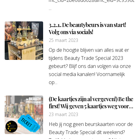
mc_cid=2be08d6628&mc_eid=9c9390b3
...
3..2..1.. De beautybeurs is van start!
Volg ons via socials!
25 maart 2023
Op de hoogte blijven van alles wat er
tijdens Beauty Trade Special 2023
gebeurt? Blijf ons dan volgen via onze
social media kanalen! Voornamelijk
op...
(De kaartjes zijn al vergeven!) Be the
first! Wij geven 5 kaartjes weg voor
Beauty Trade Special 2023!
23 maart 2023
Heb jij nog geen beurskaarten voor de
Beauty Trade Special dit weekend?