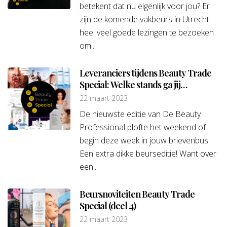
betekent dat nu eigenlijk voor jou? Er
zijn de komende vakbeurs in Utrecht
heel veel goede lezingen te bezoeken
om...
Leveranciers tijdens Beauty Trade
Special: Welke stands ga jij
bezoeken?
22 maart 2023
De nieuwste editie van De Beauty
Professional plofte het weekend of
begin deze week in jouw brievenbus.
Een extra dikke beurseditie! Want over
een...
Beursnoviteiten Beauty Trade
Special (deel 4)
22 maart 2023