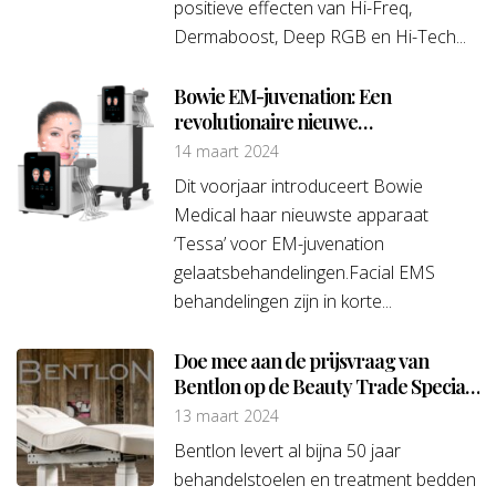
positieve effecten van Hi-Freq,
Dermaboost, Deep RGB en Hi-Tech...
Bowie EM-juvenation: Een
revolutionaire nieuwe
gezichtsbehandeling
14 maart 2024
Dit voorjaar introduceert Bowie
Medical haar nieuwste apparaat
‘Tessa’ voor EM-juvenation
gelaatsbehandelingen.Facial EMS
behandelingen zijn in korte...
Doe mee aan de prijsvraag van
Bentlon op de Beauty Trade Special
en maak kans op een uniek
13 maart 2024
kunstwerk
Bentlon levert al bijna 50 jaar
behandelstoelen en treatment bedden