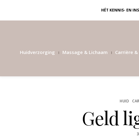
HÉT KENNIS- EN I
Huidverzorging
Massage & Lichaam
Carrière & 
HUID
CAR
Geld li
P
3