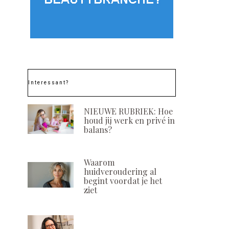
Interessant?
NIEUWE RUBRIEK: Hoe
houd jij werk en privé in
balans?
Waarom
huidveroudering al
begint voordat je het
ziet
Column Miranda
Geloof jij in sp
Koevoets: Kerstdrukte
POSTED
10 MAART, 20
ON
POSTED
9 DECEMBER, 2020
ON