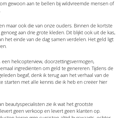
n om gewoon aan te bellen bij wildvreemde mensen of
n.
gen maar ook die van onze ouders. Binnen de kortste
genoeg aan drie grote kleden. Dit blijkt ook uit de kas,
n het einde van de dag samen verdelen. Het geld ligt
eren.
n, een helicopterview, doorzettingsvermogen,
allemaal ingrediënten om geld te genereren. Tijdens de
 geleden begaf, denk ik terug aan het verhaal van de
te starten met alle kennis die ik heb en creëer hier
n beautyspecialisten zie ik wat het grootste
levert geen verkoop en levert geen klanten op.
cten keren mijn cursisten altijd huiswaarts, echter