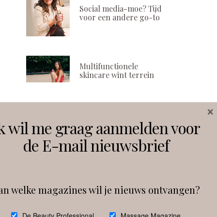
Social media-moe? Tijd
voor een andere go-to
Multifunctionele
skincare wint terrein
×
Volg ons
k wil me graag aanmelden voor
de E-mail nieuwsbrief
Instagram
Facebook
Follow on Instagram
an welke magazines wil je nieuws ontvangen?
De Beauty Professional
Massage Magazine