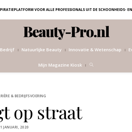
NSPIRATIEPLATFORM VOOR ALLE PROFESSIONALS UIT DE SCHOONHEIDS- E
Beauty-Pro.nl
Bedrijf
Natuurlijke Beauty
Innovatie & Wetenschap
E
Mijn Magazine Kiosk
RIÈRE & BEDRIJFSVOERING
gt op straat
OSTED
1 JANUARI, 2020
ON