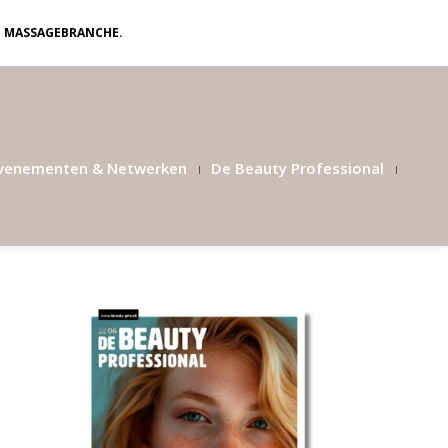
N MASSAGEBRANCHE.
venementen & Netwerken
De Beauty Professional