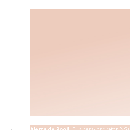
Aletta de Rooij,
Business-inspirator & S