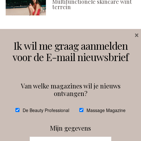
Multifunctionele skincare wint
terrein
×
Volg ons
Ik wil me graag aanmelden
voor de E-mail nieuwsbrief
Instagram
Facebook
Van welke magazines wil je nieuws
ontvangen?
@
debeautyprofessional
De Beauty Professional
Massage Magazine
Mijn gegevens