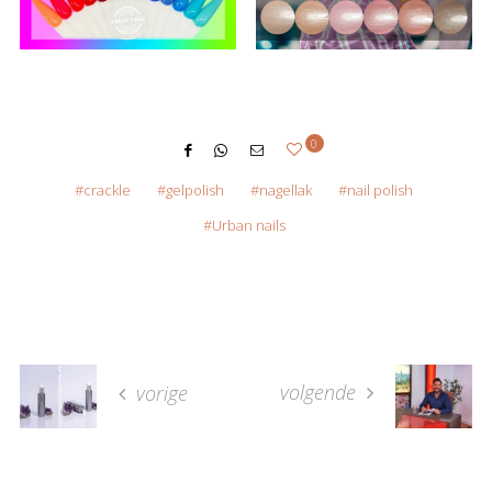
0
crackle
gelpolish
nagellak
nail polish
Urban nails
volgende
vorige