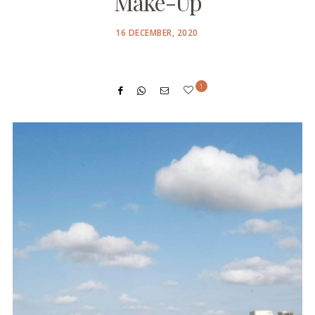
Make-Up
POSTED
16 DECEMBER, 2020
ON
1