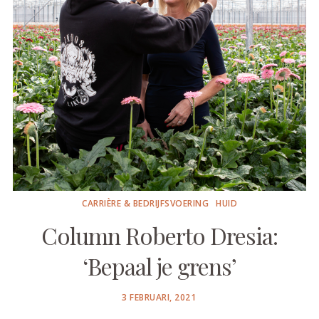
CARRIÈRE & BEDRIJFSVOERING
HUID
Column Roberto Dresia:
‘Bepaal je grens’
POSTED
3 FEBRUARI, 2021
ON