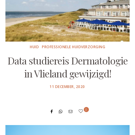
HUID
PROFESSIONELE HUIDVERZORGING
Data studiereis Dermatologie
in Vlieland gewijzigd!
POSTED
11 DECEMBER, 2020
ON
0