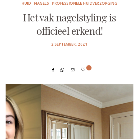
HUID
NAGELS
PROFESSIONELE HUIDVERZORGING
Het vak nagelstyling is
officieel erkend!
POSTED
2 SEPTEMBER, 2021
ON
0