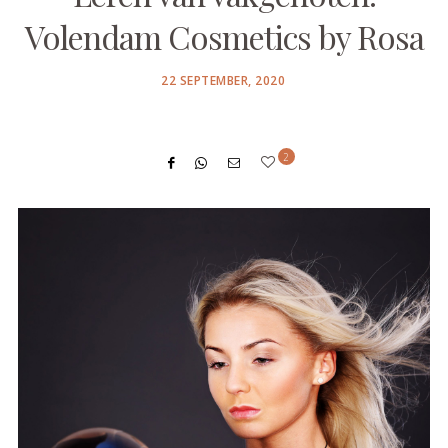
Volendam Cosmetics by Rosa
POSTED
22 SEPTEMBER, 2020
ON
2