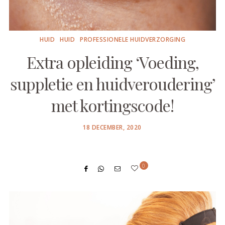
HUID
HUID
PROFESSIONELE HUIDVERZORGING
Extra opleiding ‘Voeding,
suppletie en huidveroudering’
met kortingscode!
POSTED
18 DECEMBER, 2020
ON
0