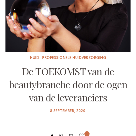
HUID
PROFESSIONELE HUIDVERZORGING
De TOEKOMST van de
beautybranche door de ogen
van de leveranciers
POSTED
8 SEPTEMBER, 2020
ON
1