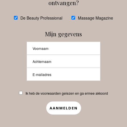
ontvangen?
@
debeautyprofessional
De Beauty Professional
Massage Magazine
Mijn gegevens
Laat meer posts zien
Beauty-Pro.nl
Ik heb de voorwaarden gelezen en ga ermee akkoord
Vacatures
Abonneren
Contact
Privacyverklaring
APP
Copyrights © 2025 Beauty Pro. All Rights Reserved.