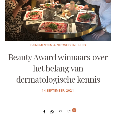
EVENEMENTEN & NETWERKEN
HUID
Beauty Award winnaars over
het belang van
dermatologische kennis
POSTED
14 SEPTEMBER, 2021
ON
0