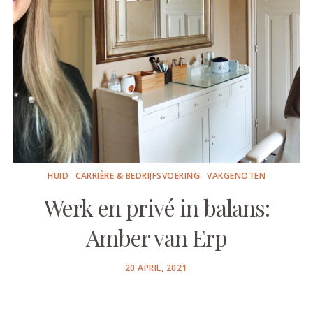
HUID
CARRIÈRE & BEDRIJFSVOERING
VAKGENOTEN
Werk en privé in balans:
Amber van Erp
POSTED
20 APRIL, 2021
ON