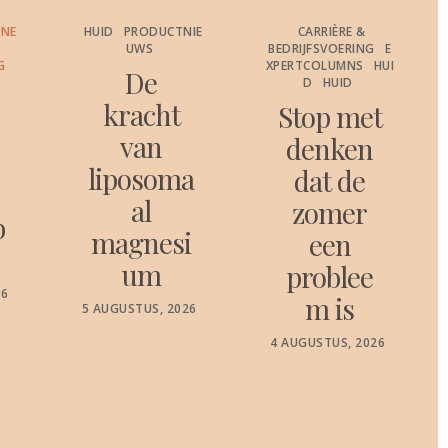
HUID
PRODUCTNIE
CARRIÈRE &
H
UWS
BEDRIJFSVOERING
E
XPERTCOLUMNS
HUI
De
D
HUID
kracht
Stop met
van
denken
liposoma
dat de
al
zomer
magnesi
een
P
3
O
um
problee
m is
POSTED
5 AUGUSTUS, 2026
ON
POSTED
4 AUGUSTUS, 2026
ON