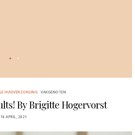
LE HUIDVERZORGING
VAKGENOTEN
lts! By Brigitte Hogervorst
POSTED
16 APRIL, 2021
ON