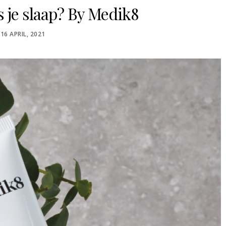
s je slaap? By Medik8
POSTED
16 APRIL, 2021
ON