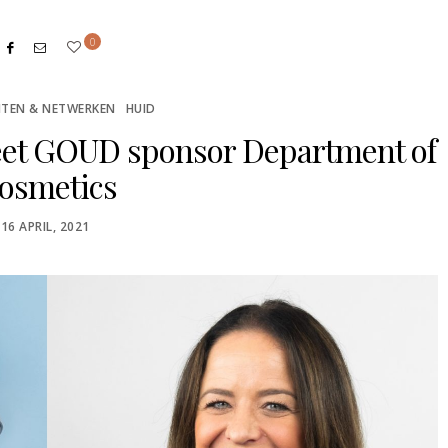
0
TEN & NETWERKEN
HUID
eet GOUD sponsor Department of
osmetics
POSTED
16 APRIL, 2021
ON