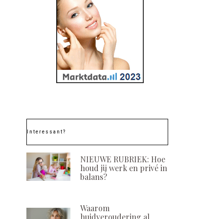
Interessant?
NIEUWE RUBRIEK: Hoe
houd jij werk en privé in
balans?
Waarom
huidveroudering al