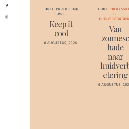
ODUCTNIE
HUID
PRODUCTNIE
HUID
PROFESSIONE
WS
UWS
LE
HUIDVERZORGING
ensc
Keep it
Van
elij
cool
zonnesc
k
POSTED
6 AUGUSTUS, 2026
hade
ON
ezen
naar
atati
huidverb
die
etering
t tot
POSTED
6 AUGUSTUS, 2026
e
ON
ende
iging
otal
ture