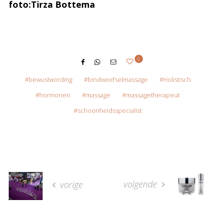
foto:Tirza Bottema
0
bewustwording
bindweefselmassage
Holistisch
hormonen
massage
massagetherapeut
schoonheidsspecialist
volgende
vorige