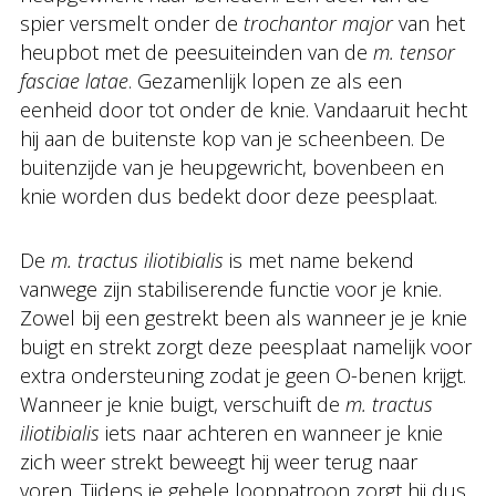
spier versmelt onder de
trochantor major
van het
heupbot met de peesuiteinden van de
m. tensor
fasciae latae
. Gezamenlijk lopen ze als een
eenheid door tot onder de knie. Vandaaruit hecht
hij aan de buitenste kop van je scheenbeen. De
buitenzijde van je heupgewricht, bovenbeen en
knie worden dus bedekt door deze peesplaat.
De
m. tractus iliotibialis
is met name bekend
vanwege zijn stabiliserende functie voor je knie.
Zowel bij een gestrekt been als wanneer je je knie
buigt en strekt zorgt deze peesplaat namelijk voor
extra ondersteuning zodat je geen O-benen krijgt.
Wanneer je knie buigt, verschuift de
m. tractus
iliotibialis
iets naar achteren en wanneer je knie
zich weer strekt beweegt hij weer terug naar
voren. Tijdens je gehele looppatroon zorgt hij dus