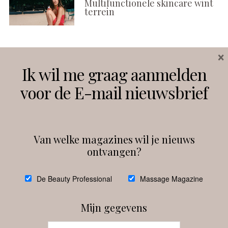
Multifunctionele skincare wint
terrein
×
Volg ons
Ik wil me graag aanmelden
voor de E-mail nieuwsbrief
Instagram
Facebook
Van welke magazines wil je nieuws
ontvangen?
@
debeautyprofessional
De Beauty Professional
Massage Magazine
Mijn gegevens