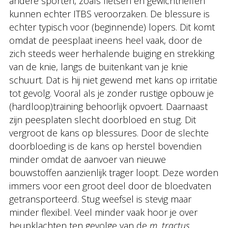
andere sporten, zoals fietsen en gewichtheffen
kunnen echter ITBS veroorzaken. De blessure is
echter typisch voor (beginnende) lopers. Dit komt
omdat de peesplaat ineens heel vaak, door de
zich steeds weer herhalende buiging en strekking
van de knie, langs de buitenkant van je knie
schuurt. Dat is hij niet gewend met kans op irritatie
tot gevolg. Vooral als je zonder rustige opbouw je
(hardloop)training behoorlijk opvoert. Daarnaast
zijn peesplaten slecht doorbloed en stug. Dit
vergroot de kans op blessures. Door de slechte
doorbloeding is de kans op herstel bovendien
minder omdat de aanvoer van nieuwe
bouwstoffen aanzienlijk trager loopt. Deze worden
immers voor een groot deel door de bloedvaten
getransporteerd. Stug weefsel is stevig maar
minder flexibel. Veel minder vaak hoor je over
heupklachten ten gevolge van de
m. tractus