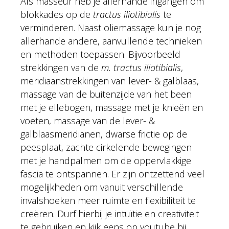
Als masseur heb je allerhande ingangen om
blokkades op de
tractus iliotibialis
te
verminderen. Naast oliemassage kun je nog
allerhande andere, aanvullende technieken
en methoden toepassen. Bijvoorbeeld
strekkingen van de
m. tractus iliotibialis
,
meridiaanstrekkingen van lever- & galblaas,
massage van de buitenzijde van het been
met je ellebogen, massage met je knieën en
voeten, massage van de lever- &
galblaasmeridianen, dwarse frictie op de
peesplaat, zachte cirkelende bewegingen
met je handpalmen om de oppervlakkige
fascia te ontspannen. Er zijn ontzettend veel
mogelijkheden om vanuit verschillende
invalshoeken meer ruimte en flexibiliteit te
creëren. Durf hierbij je intuïtie en creativiteit
te gebruiken en kijk eens op youtube bij