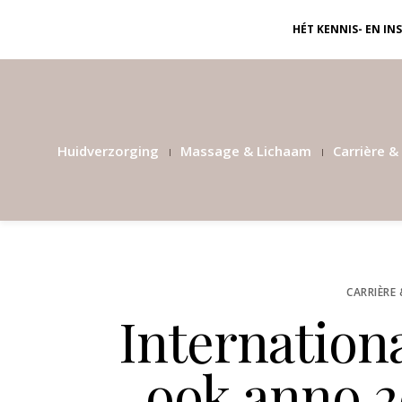
HÉT KENNIS- EN I
Huidverzorging
Massage & Lichaam
Carrière & 
CARRIÈRE 
Internation
ook anno 2