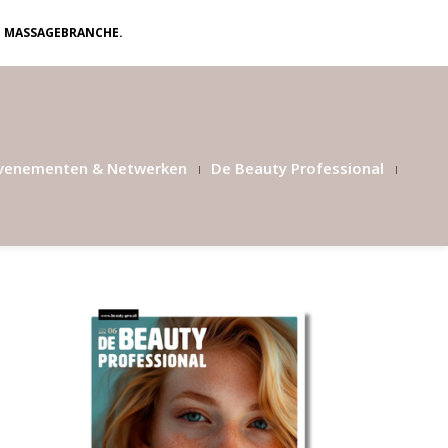
N MASSAGEBRANCHE.
venementen & Netwerken
De Beauty Professional