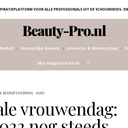
NSPIRATIEPLATFORM VOOR ALLE PROFESSIONALS UIT DE SCHOONHEIDS- E
Beauty-Pro.nl
Bedrijf
Natuurlijke Beauty
Innovatie & Wetenschap
E
Mijn Magazine Kiosk
& BEDRIJFSVOERING
HUID
ale vrouwendag:
022 nog steeds