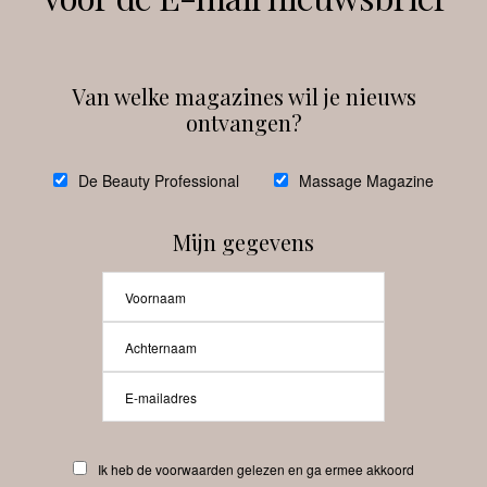
Instagram
Facebook
Van welke magazines wil je nieuws
ontvangen?
@
debeautyprofessional
De Beauty Professional
Massage Magazine
Mijn gegevens
Laat meer posts zien
Beauty-Pro.nl
Ik heb de voorwaarden gelezen en ga ermee akkoord