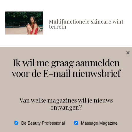
Multifunctionele skincare wint
terrein
×
Volg ons
Ik wil me graag aanmelden
voor de E-mail nieuwsbrief
Instagram
Facebook
Van welke magazines wil je nieuws
ontvangen?
@
debeautyprofessional
De Beauty Professional
Massage Magazine