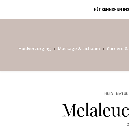
HÉT KENNIS- EN I
Huidverzorging
Massage & Lichaam
Carrière & 
HUID
NATUUR
Melaleuca
P
2