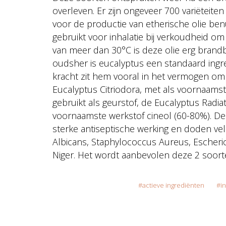
overleven. Er zijn ongeveer 700 variëteit
voor de productie van etherische olie ben
gebruikt voor inhalatie bij verkoudheid om
van meer dan 30°C is deze olie erg brand
oudsher is eucalyptus een standaard ingre
kracht zit hem vooral in het vermogen om
Eucalyptus Citriodora, met als voornaamste
gebruikt als geurstof, de Eucalyptus Radia
voornaamste werkstof cineol (60-80%). D
sterke antiseptische werking en doden ve
Albicans, Staphylococcus Aureus, Escheri
Niger. Het wordt aanbevolen deze 2 soort
actieve ingrediënten
i