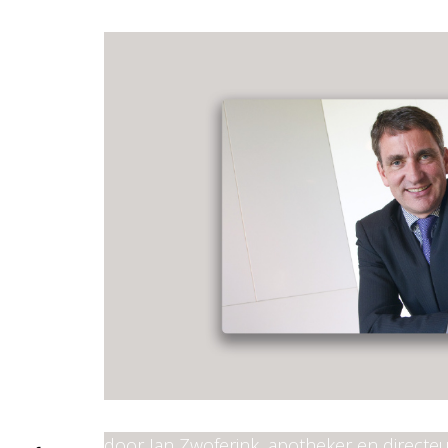
door Jan Zwoferink, apotheker en directe