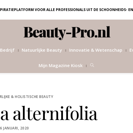
NSPIRATIEPLATFORM VOOR ALLE PROFESSIONALS UIT DE SCHOONHEIDS- E
Beauty-Pro.nl
Bedrijf
Natuurlijke Beauty
Innovatie & Wetenschap
E
Mijn Magazine Kiosk
LIJKE & HOLISTISCHE BEAUTY
 alternifolia
OSTED
6 JANUARI, 2020
ON