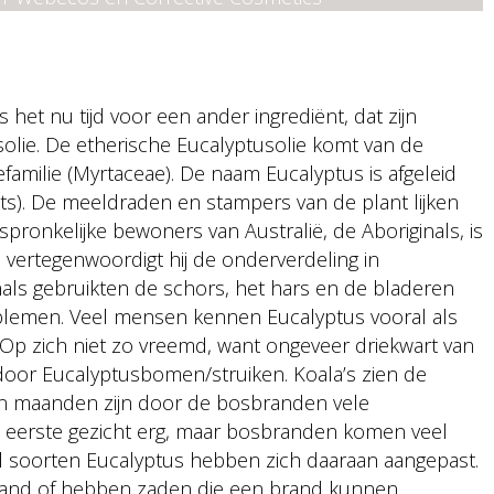
 het nu tijd voor een ander ingrediënt, dat zijn
usolie. De etherische Eucalyptusolie komt van de
familie (Myrtaceae). De naam Eucalyptus is afgeleid
ts). De meeldraden en stampers van de plant lijken
ronkelijke bewoners van Australië, de Aboriginals, is
vertegenwoordigt hij de onderverdeling in
als gebruikten de schors, het hars en de bladeren
oblemen. Veel mensen kennen Eucalyptus vooral als
 Op zich niet zo vreemd, want ongeveer driekwart van
door Eucalyptusbomen/struiken. Koala’s zien de
pen maanden zijn door de bosbranden vele
et eerste gezicht erg, maar bosbranden komen veel
l soorten Eucalyptus hebben zich daaraan aangepast.
rand of hebben zaden die een brand kunnen