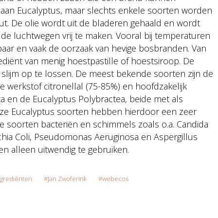
en aan Eucalyptus, maar slechts enkele soorten worden
ut. De olie wordt uit de bladeren gehaald en wordt
 de luchtwegen vrij te maken. Vooral bij temperaturen
baar en vaak de oorzaak van hevige bosbranden. Van
diënt van menig hoestpastille of hoestsiroop. De
 slijm op te lossen. De meest bekende soorten zijn de
 werkstof citronellal (75-85%) en hoofdzakelijk
ta en de Eucalyptus Polybractea, beide met als
eze Eucalyptus soorten hebben hierdoor een zeer
le soorten bacteriën en schimmels zoals o.a. Candida
chia Coli, Pseudomonas Aeruginosa en Aspergillus
en alleen uitwendig te gebruiken.
ngrediënten
Jan Zwoferink
webecos