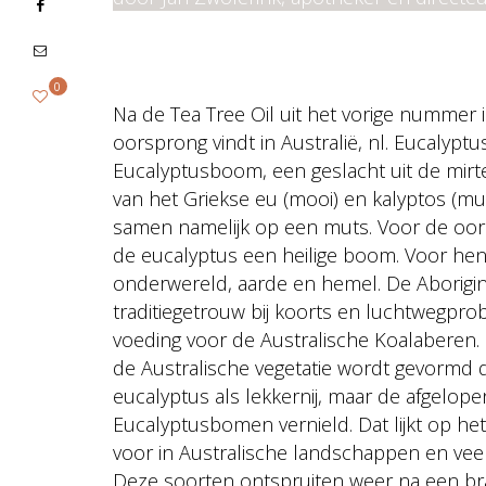
0
Na de Tea Tree Oil uit het vorige nummer is
oorsprong vindt in Australië, nl. Eucalypt
Eucalyptusboom, een geslacht uit de mirte
van het Griekse eu (mooi) en kalyptos (mu
samen namelijk op een muts. Voor de oorsp
de eucalyptus een heilige boom. Voor hen 
onderwereld, aarde en hemel. De Aborigin
traditiegetrouw bij koorts en luchtwegpr
voeding voor de Australische Koalaberen.
de Australische vegetatie wordt gevormd 
eucalyptus als lekkernij, maar de afgelo
Eucalyptusbomen vernield. Dat lijkt op h
voor in Australische landschappen en vee
Deze soorten ontspruiten weer na een b