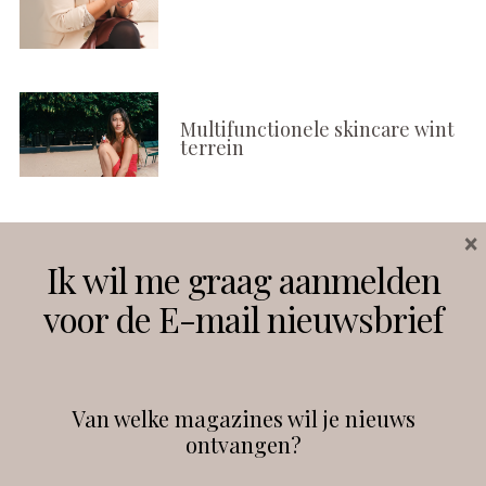
Multifunctionele skincare wint
terrein
×
Volg ons
Ik wil me graag aanmelden
voor de E-mail nieuwsbrief
Instagram
Facebook
Van welke magazines wil je nieuws
ontvangen?
@
debeautyprofessional