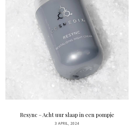
Resync – Acht uur slaap in een pompje
POSTED
3 APRIL, 2024
ON