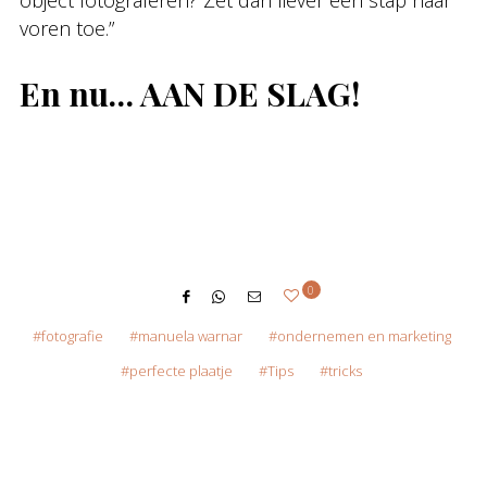
object fotograferen? Zet dan liever een stap naar
voren toe.”
En nu… AAN DE SLAG!
0
fotografie
manuela warnar
ondernemen en marketing
perfecte plaatje
Tips
tricks