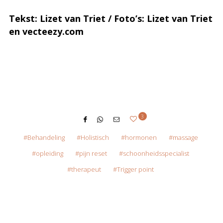
Tekst: Lizet van Triet / Foto’s: Lizet van Triet
en vecteezy.com
3
Behandeling
Holistisch
hormonen
massage
opleiding
pijn reset
schoonheidsspecialist
therapeut
Trigger point