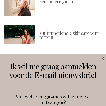
een andere go-to
Multifunctionele skincare wint
terrein
×
Volg ons
Ik wil me graag aanmelden
voor de E-mail nieuwsbrief
Instagram
Facebook
Van welke magazines wil je nieuws
ontvangen?
@
debeautyprofessional