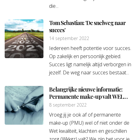
die...
Tom Sebastian: ‘De snelweg naar
succes’
14 september 2022
Iedereen heeft potentie voor succes.
Op zakelijk en persoonlijk gebied.
Succes ligt namelijk altijd verborgen in
jezelf. De weg naar succes bestaat...
Belangrijke nieuwe informatie:
Permanente make-up valt WEL
onder de Wkkgz
8 september 2022
Vroeg jij je ook af of permanente
make-up (PMU) wel of niet onder de
Wet kwaliteit, klachten en geschillen
zorg (Wkkgz) valt? We zijn het voor je...