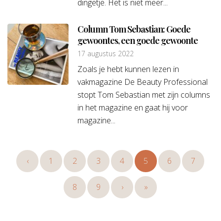
dingetje. Het is niet meer...
Column Tom Sebastian: Goede
gewoontes, een goede gewoonte
17 augustus 2022
Zoals je hebt kunnen lezen in
vakmagazine De Beauty Professional
stopt Tom Sebastian met zijn columns
in het magazine en gaat hij voor
magazine...
‹
1
2
3
4
5
6
7
8
9
›
»