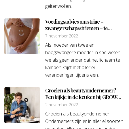
geitenwollen...
Voedingsadvies om striae –
zwangerschapsstriemen – te
voorkomen
7 november 2022
Als moeder van twee en
hoogzwangere moeder in spé weten
we als geen ander dat het lichaam te
kampen krijgt met allerlei
veranderingen tijdens een...
Groeien als beautyondernemer?
Een kijkje in de keuken bij GROW
ondernemer Caroline den
2 november 2022
Hollander
Groeien als beautyondernemer…
Ondernemers zijn er in allerlei soorten
en maten. Elk groeiproces is anders.