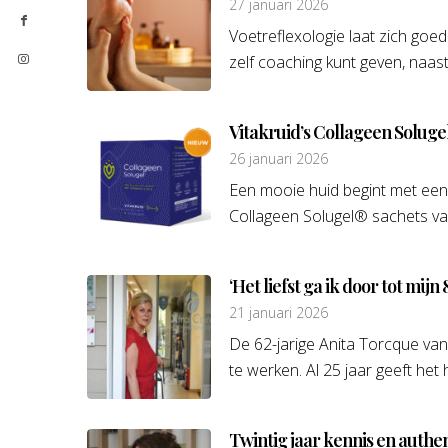
27 januari 2026
Voetreflexologie laat zich goe
zelf coaching kunt geven, naas
Vitakruid’s Collageen Soluge
26 januari 2026
Een mooie huid begint met een
Collageen Solugel® sachets van
‘Het liefst ga ik door tot mijn 
21 januari 2026
De 62-jarige Anita Torcque van 
te werken. Al 25 jaar geeft het 
Twintig jaar kennis en auth