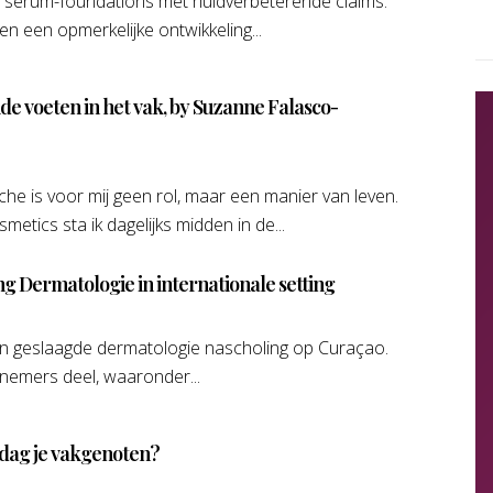
ot serum-foundations met huidverbeterende claims:
n een opmerkelijke ontwikkeling...
de voeten in het vak, by Suzanne Falasco-
e is voor mij geen rol, maar een manier van leven.
tics sta ik dagelijks midden in de...
ng Dermatologie in internationale setting
een geslaagde dermatologie nascholing op Curaçao.
nemers deel, waaronder...
dag je vakgenoten?