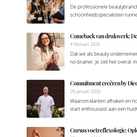
De professionele beautybranch
schoonheidsspecialisten runnen
Comeback van drukwerk: De 
4 februari 2026
Dat we als beauty-ondernemers
no-brainer. Je ziet het overal: m
Commitment creëren by Died
28 januari 2026
Waarom klanten afhaken en hoe 
start enthousiast aan een huidv
Cursus voetreflexologie: Opl