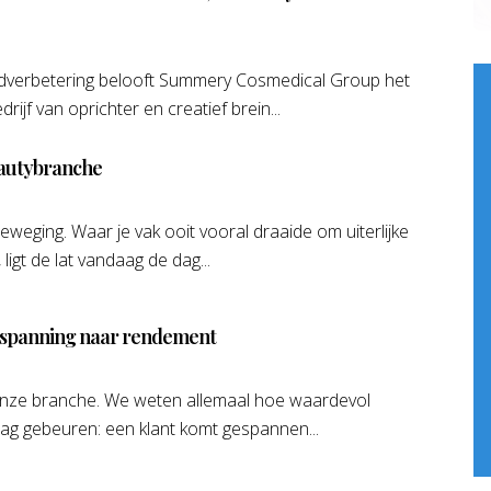
idverbetering belooft Summery Cosmedical Group het
rijf van oprichter en creatief brein...
beautybranche
weging. Waar je vak ooit vooral draaide om uiterlijke
ligt de lat vandaag de dag...
ntspanning naar rendement
n onze branche. We weten allemaal hoe waardevol
 dag gebeuren: een klant komt gespannen...