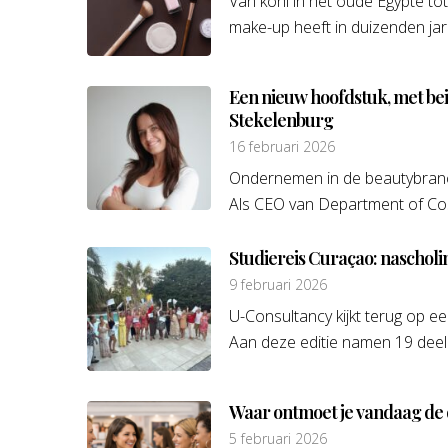
Van kohl in het oude Egypte t
make-up heeft in duizenden jare
Een nieuw hoofdstuk, met bei
Stekelenburg
16 februari 2026
Ondernemen in de beautybranch
Als CEO van Department of Cosme
Studiereis Curaçao: nascholi
9 februari 2026
U-Consultancy kijkt terug op 
Aan deze editie namen 19 deel
Waar ontmoet je vandaag de 
5 februari 2026