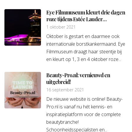
Eye Filmmuseum kleurt drie dagen
roze tijdens Estée Lauder
Companies’ Breast Cancer
1 oktober 2021
Campaign
Oktober is gestart en daarmee ook
internationale borstkankermaand. Eye
Filmmuseum draagt haar steentje bij
en kleurt op 1, 3 en 4 oktober roze...
Beauty-Pro.nl: vernieuwd en
uitgebreid!
16 september 2021
De nieuwe website is online! Beauty-
Pro.nl is vanaf nu hét kennis- en
inspiratieplatform voor de complete
beautybranche!
Schoonheidsspecialisten en...