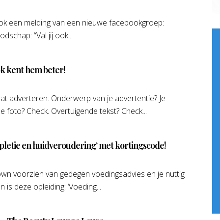
ook een melding van een nieuwe facebookgroep:
dschap: “Val jij ook...
ok kent hem beter!
gaat adverteren. Onderwerp van je advertentie? Je
foto? Check. Overtuigende tekst? Check...
ppletie en huidveroudering’ met kortingscode!
kdown voorzien van gedegen voedingsadvies en je nuttig
s deze opleiding: ‘Voeding...