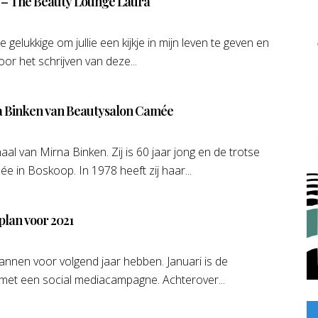
 – The Beauty Lounge Laura
gelukkige om jullie een kijkje in mijn leven te geven en
or het schrijven van deze...
a Binken van Beautysalon Camée
l van Mirna Binken. Zij is 60 jaar jong en de trotse
 in Boskoop. In 1978 heeft zij haar...
plan voor 2021
nnen voor volgend jaar hebben. Januari is de
met een social mediacampagne. Achterover...