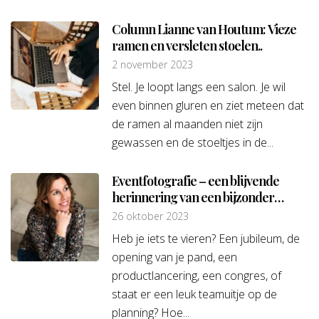
Column Lianne van Houtum: Vieze
ramen en versleten stoelen..
2 november 2023
Stel. Je loopt langs een salon. Je wil
even binnen gluren en ziet meteen dat
de ramen al maanden niet zijn
gewassen en de stoeltjes in de...
Eventfotografie – een blijvende
herinnering van een bijzonder
moment
26 oktober 2023
Heb je iets te vieren? Een jubileum, de
opening van je pand, een
productlancering, een congres, of
staat er een leuk teamuitje op de
planning? Hoe...