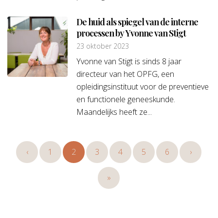
De huid als spiegel van de interne
processen by Yvonne van Stigt
23 oktober 2023
Yvonne van Stigt is sinds 8 jaar
directeur van het OPFG, een
opleidingsinstituut voor de preventieve
en functionele geneeskunde.
Maandelijks heeft ze...
‹
1
2
3
4
5
6
›
»