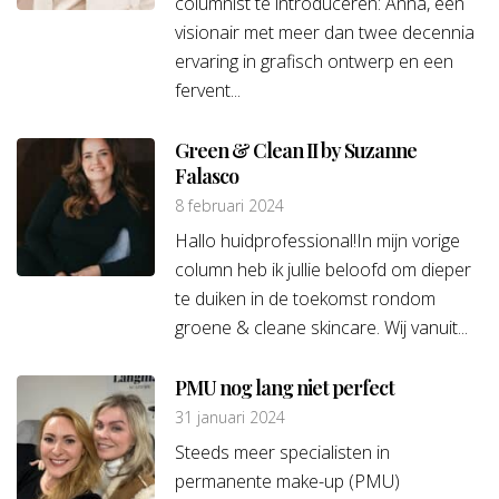
columnist te introduceren: Anna, een
visionair met meer dan twee decennia
ervaring in grafisch ontwerp en een
fervent...
Green & Clean II by Suzanne
Falasco
8 februari 2024
Hallo huidprofessional!In mijn vorige
column heb ik jullie beloofd om dieper
te duiken in de toekomst rondom
groene & cleane skincare. Wij vanuit...
PMU nog lang niet perfect
31 januari 2024
Steeds meer specialisten in
permanente make-up (PMU)