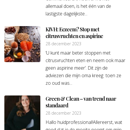
allemaal doen, is het één van de
lastigste dagelijkste...
KIVH: Eczeem? Stop met
citrusvruchten en aspirine
28 december 2023
‘U kunt maar beter stoppen met
citrusvruchten eten en neem ook maar
geen aspirine meer’. Dit zijn de
adviezen die mijn oma kreeg toen ze
zo oud was...
Green & Clean – van trend naar
standaard
28 december 2023
Hallo huidprofessional!Allereerst, wat
goed dat je de moeite neemt om mijn