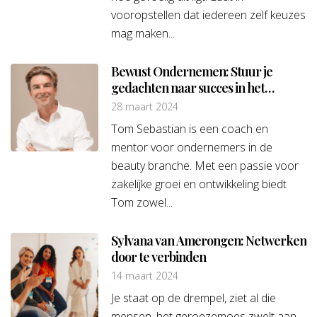
vooropstellen dat iedereen zelf keuzes
mag maken...
Bewust Ondernemen: Stuur je
gedachten naar succes in het
ondernemerschap
28 maart 2024
Tom Sebastian is een coach en
mentor voor ondernemers in de
beauty branche. Met een passie voor
zakelijke groei en ontwikkeling biedt
Tom zowel...
Sylvana van Amerongen: Netwerken
door te verbinden
14 maart 2024
Je staat op de drempel, ziet al die
mensen, het geroezemoes zwelt aan,