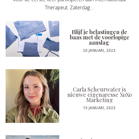
Therapeut. Zaterdag …
Blijf je belastingen de
baas met de voorlopige
aanslag
POSTED
20 JANUARI, 2023
ON
Carla Scheurwater is
nieuwe eigenaresse XoXo
Marketing
POSTED
15 JANUARI, 2023
ON