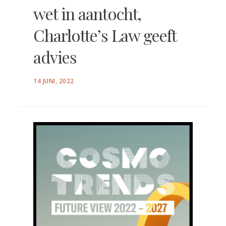
wet in aantocht,
Charlotte’s Law geeft
advies
POSTED
14 JUNI, 2022
ON