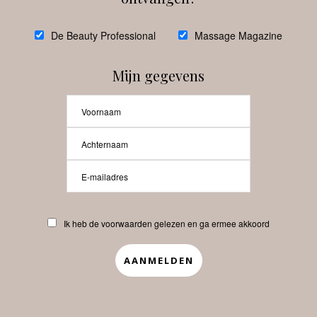
voor social media by
De Beauty Professional
Massage Magazine
Martine Viellevoije
Mijn gegevens
POSTED
3 JUNI, 2022
ON
Ik heb de voorwaarden gelezen en ga ermee akkoord