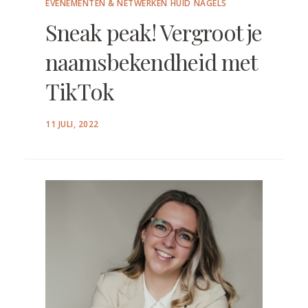
EVENEMENTEN & NETWERKEN
HUID
NAGELS
Sneak peak! Vergroot je
naamsbekendheid met
TikTok
POSTED
11 JULI, 2022
ON