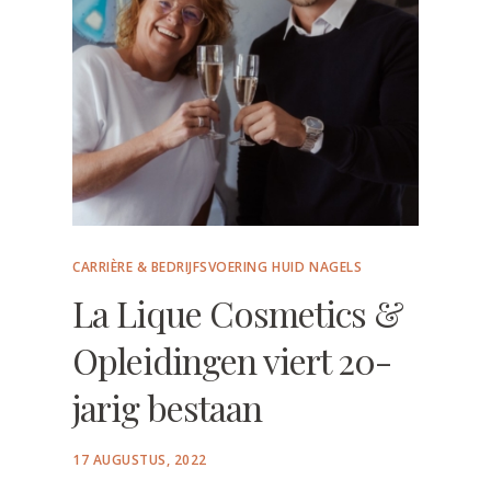
CARRIÈRE & BEDRIJFSVOERING
HUID
NAGELS
La Lique Cosmetics &
Opleidingen viert 20-
jarig bestaan
POSTED
17 AUGUSTUS, 2022
ON