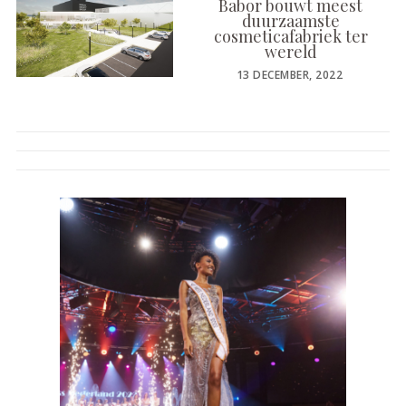
Babor bouwt meest
duurzaamste
cosmeticafabriek ter
wereld
POSTED
13 DECEMBER, 2022
ON