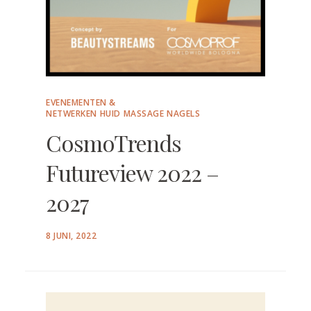
EVENEMENTEN &
NETWERKEN
HUID
MASSAGE
NAGELS
CosmoTrends
Futureview 2022 –
2027
POSTED
8 JUNI, 2022
ON