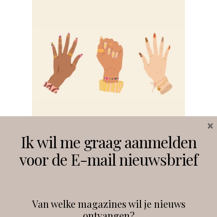
×
Ik wil me graag aanmelden
voor de E-mail nieuwsbrief
HUID
MASSAGE &
LICHAAMSBEHANDELINGEN
NAGELS
Nagels & Nailart: Hoe
maak je een goede foto
Van welke magazines wil je nieuws
ontvangen?