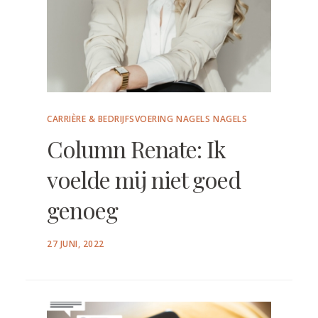
CARRIÈRE & BEDRIJFSVOERING
NAGELS
NAGELS
Column Renate: Ik
voelde mij niet goed
genoeg
POSTED
27 JUNI, 2022
ON