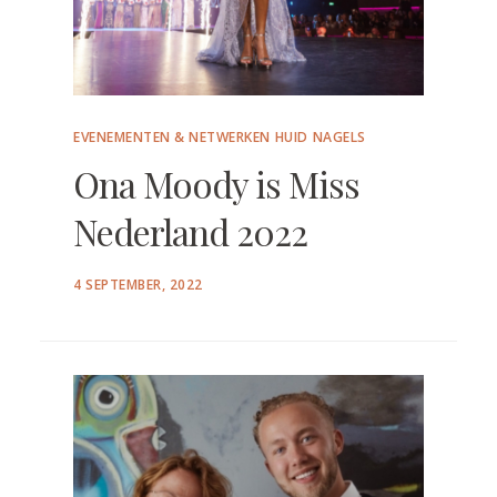
EVENEMENTEN & NETWERKEN
HUID
NAGELS
Ona Moody is Miss
Nederland 2022
POSTED
4 SEPTEMBER, 2022
ON