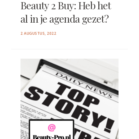
Beauty 2 Buy: Heb het
al in je agenda gezet?
POSTED
2 AUGUSTUS, 2022
ON