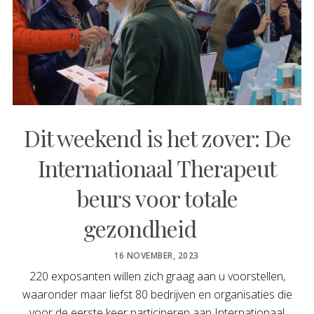
Dit weekend is het zover: De
Internationaal Therapeut
beurs voor totale
gezondheid
POSTED
16 NOVEMBER, 2023
ON
220 exposanten willen zich graag aan u voorstellen,
waaronder maar liefst 80 bedrijven en organisaties die
voor de eerste keer participeren aan Internationaal